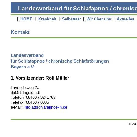
Landesverband für Schlafapnoe / chronisc
|
HOME
|
Krankheit
|
Selbsttest
|
Wir über uns
|
Aktuelles
Kontakt
Landesverband
für Schlafapnoe / chronische Schlafstörungen
Bayern e.V.
1. Vorsitzender: Rolf Müller
Lavendelweg 2a
85051 Ingolstadt
Telefon: 08450 / 9241763
Telefax: 08450 / 8035
e-Mail:
info(at)schlafapnoe-in.de
© 2014