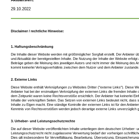
29.10.2022
Disclaimer / rechtliche Hinweise:
1. Haftungsbeschränkung
Die Inhalte dieser Website werden mit größtmöglicher Sorgfalt erstellt. Der Anbieter ü
und Aktualität der bereitgestellten Inhalte. Die Nutzung der Inhalte der Website erfo
Beiträge geben die Meinung des jeweiligen Autors und nicht immer die Meinung des An
kommt keinerlei Vertragsverhältnis zwischen dem Nutzer und dem Anbieter zustande
2. Externe Links
Diese Website enthält Verknüpfungen zu Websites Dritter ("externe Links"). Diese Web
Anbieter hat bei der erstmaligen Verknüpfung der externen Links die fremden Inhalte
dem Zeitpunkt waren keine Rechtsverstöße ersichtlich. Der Anbieter hat keinerlei Einf
Inhalte der verknüpften Seiten. Das Setzen von externen Links bedeutet nicht, dass s
Inhalte zu Eigen macht. Eine ständige Kontrolle der externen Links ist für den Anbie
Kenntnis von Rechtsverstößen werden jedoch derartige externe Links unverzüglich g
3. Urheber- und Leistungsschutzrechte
Die auf dieser Website veröffentlichten Inhalte unterliegen dem deutschen Urheber
Leistungsschutzrecht nicht zugelassene Verwertung bedarf der vorherigen schriftlic
Dies gilt insbesondere für Vervielfältigung, Bearbeitung, Übersetzung, Einspeicheru