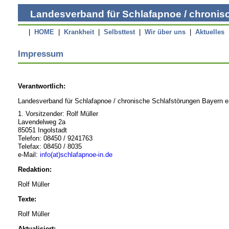
Landesverband für Schlafapnoe / chronisc
|
HOME
|
Krankheit
|
Selbsttest
|
Wir über uns
|
Aktuelles
Impressum
Verantwortlich:
Landesverband für Schlafapnoe / chronische Schlafstörungen Bayern e
1. Vorsitzender: Rolf Müller
Lavendelweg 2a
85051 Ingolstadt
Telefon: 08450 / 9241763
Telefax: 08450 / 8035
e-Mail:
info(at)schlafapnoe-in.de
Redaktion:
Rolf Müller
Texte:
Rolf Müller
Aktualisiert: