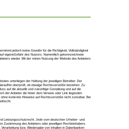
bernimmt jedoch keine Gewähr für die Richtigkeit, Vollständigkeit
lgt auf eigeneGefahr des Nutzers. Namentlich gekennzeichnete
bieters wieder. Mit der reinen Nutzung der Website des Anbieters
.
sites unterliegen der Haftung der jeweiligen Betreiber. Der
 daraufhin überprüft, ob etwaige Rechtsverstöße bestehen. Zu
luss auf die aktuelle und zukünftige Gestaltung und auf die
ich der Anbieter die hinter dem Verweis oder Link liegenden
ter ohne konkrete Hinweise auf Rechtsverstöße nicht zumutbar. Bei
elöscht.
- und Leistungsschutzrecht. Jede vom deutschen Urheber- und
hen Zustimmung des Anbieters oder jeweiligen Rechteinhabers.
ng, Verarbeitung bzw. Wiedergabe von Inhalten in Datenbanken